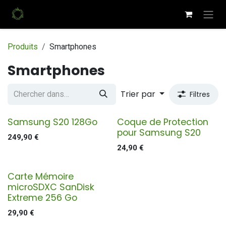
Se rendre au contenu
Produits
Smartphones
Smartphones
Trier par
Filtres
Samsung S20 128Go
Coque de Protection
pour Samsung S20
249,90
€
24,90
€
Carte Mémoire
microSDXC SanDisk
Extreme 256 Go
29,90
€